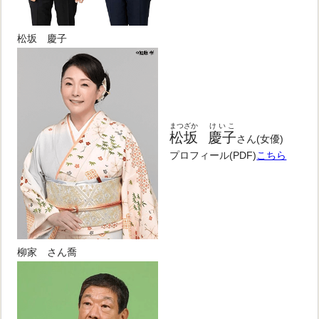
松坂 慶子
まつざか
けいこ
松坂
慶子
さん(女優)
プロフィール(PDF)
こちら
柳家 さん喬