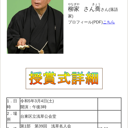
やなぎや
きょう
柳家
さん喬
さん(落語
家)
プロフィール(PDF)
こちら
1．日
令和5年3月4日(土)
時
開演：午後3時
2．場
台東区立浅草公会堂
所
第1部 第39回 浅草名人会