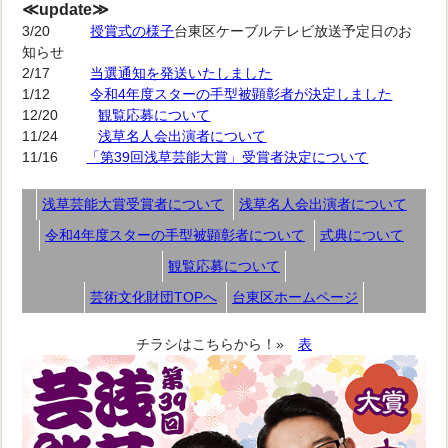
≪update≫
3/20
授賞式の様子
台東区ケーブルテレビ放送予定日のお
知らせ
2/17
当選通知を発送いたしました
1/12
令和4年度スターの手型被顕彰者が決定しました
12/20
観覧応募について
11/24
浅草名人会出演者について
11/16
「第39回浅草芸能大賞」受賞者決定について
浅草芸能大賞受賞者について
浅草名人会出演者について
令和4年度スターの手型被顕彰者について
式典について
観覧応募について
芸術文化財団TOPへ
台東区ホームページ
チラシはこちらから！»
表