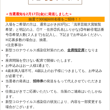
＜当選通知を2月17日(金)に発送しました＞
抽選で300組600名様をご招待！！
入場をご希望の方は、通常はがき(63円)に「浅草芸能大賞観覧
希望」と明記の上、①〒・住所②氏名(ふりがな)③年齢④電話番
号⑤希望人数(２人まで)を記入し、下記までお申込みください。
※応募多数の場合は、抽選。
<注意事項>
新型コロナウイルス感染症対策のため、
全席指定席
となりま
す。
座席間隔を空けない配席で開催いたします。
お申込みはお一人様1通まで。
4歳未満入場不可。4歳以上のお子様につきましても、お申込み
が必要です。
当選者の発表は、
招待券
の発送をもって代えさせていただきま
す。
往復はがきでご応募いただいても、当落のご連絡はいたしかね
ます。
新型コロナウイルス感染症の状況により、内容を一部変更する
場合がございます。