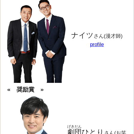
ナイツ
さん(漫才師)
profile
« 奨励賞 »
げきだん
劇団
ひとり
さん(お笑