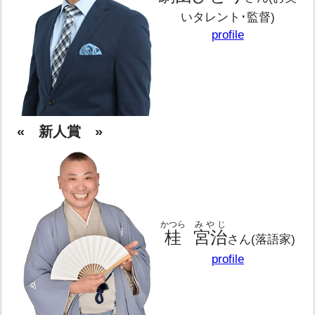
いタレント･監督)
profile
« 新人賞 »
かつら
みやじ
桂
宮治
さん(落語家)
profile