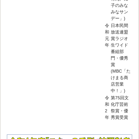
子のみな
みなサン
デー」)
令
日本民間
和
放送連盟
元
賞ラジオ
年
生ワイド
番組部
門・優秀
賞
(MBC「た
けまる商
店営業
中！」)
令
第75回文
和
化庁芸術
2
祭賞・優
年
秀賞受賞