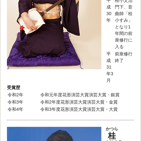
平
桂小文治
成
門下、音
30
曲師「桂
年
小すみ」
となり1
年間の前
座修行に
入る
平
前座修行
成
終了
31
年3
月
受賞歴
令和2年
令和元年度花形演芸大賞演芸大賞・銀賞
令和3年
令和2年度花形演芸大賞演芸大賞・金賞
令和4年
令和3年度花形演芸大賞演芸大賞・大賞
かつら
桂