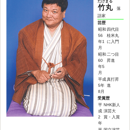
たけまる
竹丸
落
語家
芸歴
昭和
四代目
56
桂米丸
年1
に入門
月
昭和
二つ目
60
昇進
年5
月
平成
真打昇
5年
進
8月
受賞歴
平
NHK新人
成
演芸大
2
賞・入賞
年
平
国立演芸