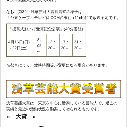
なお、第39回浅草芸能大賞授賞式の様子は
「台東ケーブルテレビ(J:COM台東)」(11ch)にて放映予定です。
「授賞式および受賞記念公演」(40分番組)
9：
4月16日(日)
13：
17：
21：
20
～22日(土)
20～
20～
20～
～
※都合により、放映時間等が変更になる場合があります。
浅草芸能大賞は、東京を中心に活動している芸能人で、過去の
実績と最近の活動状況を勘案して贈られるものです。
« 大賞 »