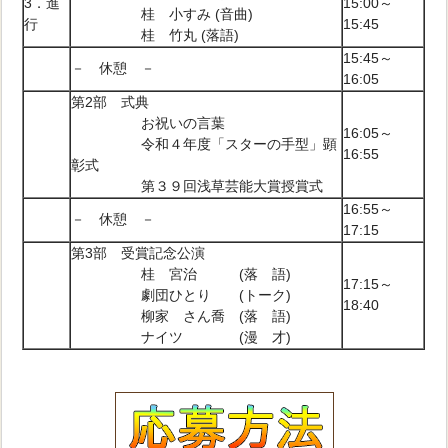
3．進
15:00～
桂 小すみ (音曲)
行
15:45
桂 竹丸 (落語)
15:45～
－ 休憩 －
16:05
第2部 式典
お祝いの言葉
16:05～
令和４年度「スターの手型」顕
16:55
彰式
第３９回浅草芸能大賞授賞式
16:55～
－ 休憩 －
17:15
第3部 受賞記念公演
桂 宮治 (落 語)
17:15～
劇団ひとり (トーク)
18:40
柳家 さん喬 (落 語)
ナイツ (漫 才)