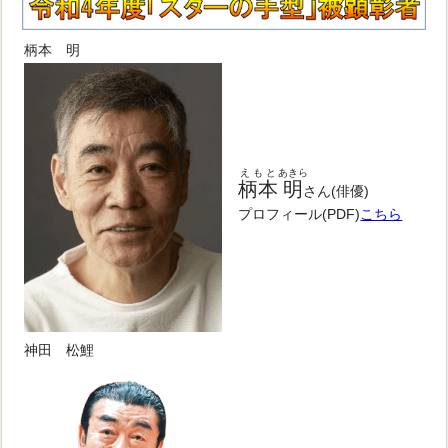
柄本 明
えもと
あきら
柄本
明
さん(俳優)
プロフィール(PDF)
こちら
神田 松鯉