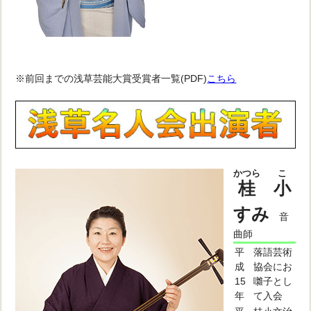
※前回までの浅草芸能大賞受賞者一覧(PDF)
こちら
かつら
こ
桂
小
すみ
音
曲師
平
落語芸術
成
協会にお
15
囃子とし
年
て入会