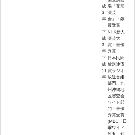
成
場「花形
3
演芸
年
会」・銀
賞受賞
平
NHK新人
成
演芸大
3
賞・最優
年
秀賞
平
日本民間
成
放送連盟
11
賞ラジオ
年
放送番組
部門、九
州沖縄地
区審査会
ワイド部
門・最優
秀賞受賞
(MBC「日
曜ワイド
竹丸、知