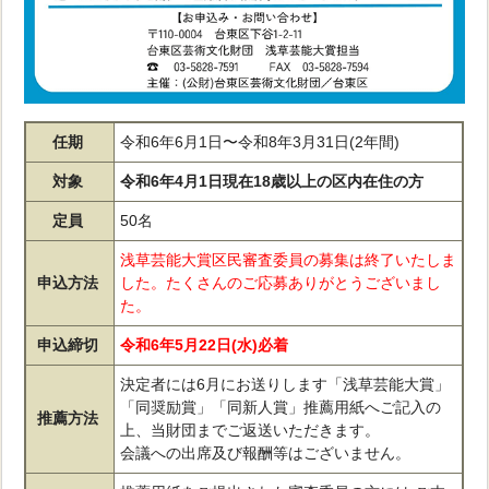
任期
令和6年6月1日〜令和8年3月31日(2年間)
対象
令和6年4月1日現在18歳以上の区内在住の方
定員
50名
浅草芸能大賞区民審査委員の募集は終了いたしま
申込方法
した。たくさんのご応募ありがとうございまし
た。
申込締切
令和6年5月22日(水)必着
決定者には6月にお送りします「浅草芸能大賞」
「同奨励賞」「同新人賞」推薦用紙へご記入の
推薦方法
上、当財団までご返送いただきます。
会議への出席及び報酬等はございません。