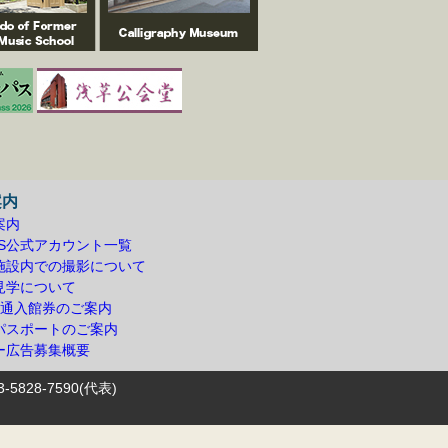
案内
案内
NS公式アカウント一覧
施設内での撮影について
見学について
共通入館券のご案内
パスポートのご案内
ー広告募集概要
5828-7590(代表)