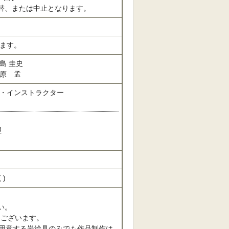
振替、または中止となります。
ます。
島 圭史
原 孟
・インストラクター
理
)
い。
もございます。
用意する岩絵具のみでも作品制作は