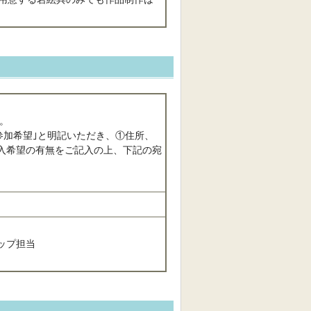
。
プ参加希望｣と明記いただき、①住所、
購入希望の有無をご記入の上、下記の宛
ップ担当