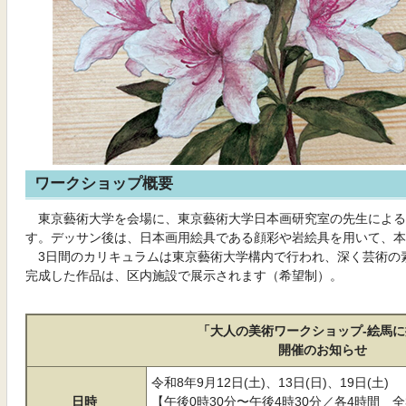
ワークショップ概要
東京藝術大学を会場に、東京藝術大学日本画研究室の先生による
す。デッサン後は、日本画用絵具である顔彩や岩絵具を用いて、本
3日間のカリキュラムは東京藝術大学構内で行われ、深く芸術の
完成した作品は、区内施設で展示されます（希望制）。
「大人の美術ワークショップ-絵馬に
開催のお知らせ
令和8年9月12日(土)、13日(日)、19日(土)
日時
【午後0時30分〜午後4時30分／各4時間 全