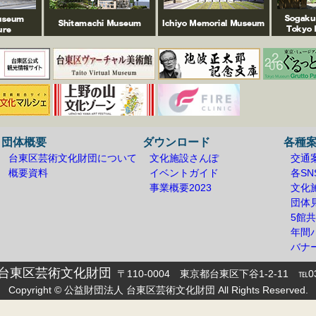
団体概要
ダウンロード
各種
台東区芸術文化財団について
文化施設さんぽ
交通
概要資料
イベントガイド
各S
事業概要2023
文化
団体
5館
年間
バナ
 台東区芸術文化財団
〒110-0004 東京都台東区下谷1-2-11 ℡03-
Copyright © 公益財団法人 台東区芸術文化財団 All Rights Reserved.