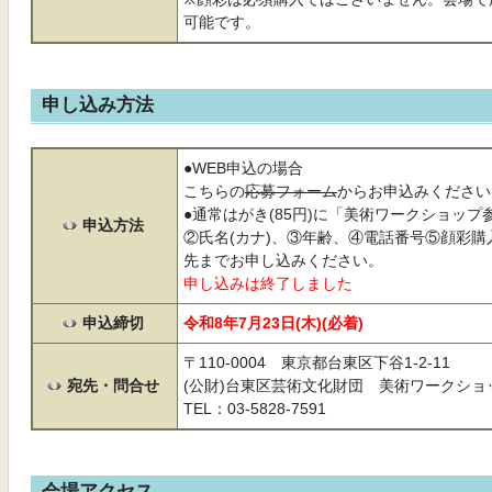
可能です。
申し込み方法
●WEB申込の場合
こちらの
応募フォーム
からお申込みください
●通常はがき(85円)に「美術ワークショッ
申込方法
②氏名(カナ)、③年齢、④電話番号⑤顔彩
先までお申し込みください。
申し込みは終了しました
申込締切
令和8年7月23日(木)(必着)
〒110-0004 東京都台東区下谷1-2-11
宛先・問合せ
(公財)台東区芸術文化財団 美術ワークショ
TEL：03-5828-7591
会場アクセス