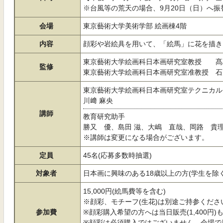
※台風等の荒天の場合、9月20日（日）へ
会場
東京藝術大学美術学部 絵画棟4階
内容
顔彩や岩絵具を用いて、「絵馬」に花を描き
東京藝術大学絵画科日本画研究室教授 髙
監修
東京藝術大学絵画科日本画研究室准教授 石
東京藝術大学絵画科日本画研究室テクニカル
川﨑 麻央
講師
教育研究助手
勝又 優、島田 滋、大嶋 直哉、岡路 貴
※講師は変更になる場合がございます。
定員
45名(応募多数時抽選)
対象者
日本画に興味のある18歳以上の方(学生を除く
15,000円(絵馬費等を含む)
※顔彩、モチーフ(生花)は別途ご持参くださ
参加費
※顔彩購入希望の方へは当日販売(1,400円)
※顔彩は必須購入ではございません。会場で