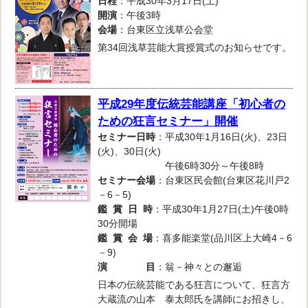
日程
：平成30年3月17日(土)
開演
：午後3時
会場
：台東区立浅草公会堂
第34回浅草芸能大賞授賞式のお知らせです。
平成29年度伝統芸能講座「初心者の
ための狂言セミナー」開催
セミナー日時
：平成30年1月16日(火)、23日
(火)、30日(火)
午後6時30分～午後8時
セミナー会場
：台東区民会館(台東区花川戸2
－6－5)
鑑 賞 日 時
：平成30年1月27日(土)午後0時
30分開場
鑑 賞 会 場
：喜多能楽堂(品川区上大崎4－6
－9)
演 目
：翁－神々との邂逅
日本の伝統芸能である狂言について、狂言方
大蔵流の山本 泰太郎氏を講師にお招きし、