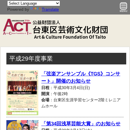
Powered by
Translate
平成29年度事業
「弦楽アンサンブル《TGS》コンサ
ート」開催のお知らせ
日程
：平成30年3月4日(日)
開演
：午後2時
会場
：台東区生涯学習センター2階ミレニア
ムホール
「第34回浅草芸能大賞」のお知らせ