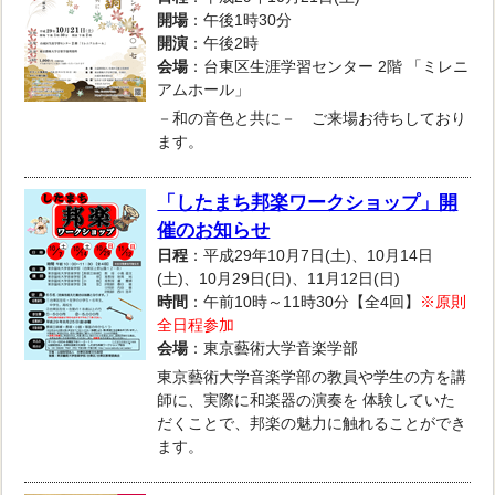
開場
：午後1時30分
開演
：午後2時
会場
：台東区生涯学習センター 2階 「ミレニ
アムホール」
－和の音色と共に－ ご来場お待ちしており
ます。
「したまち邦楽ワークショップ」開
催のお知らせ
日程
：平成29年10月7日(土)、10月14日
(土)、10月29日(日)、11月12日(日)
時間
：午前10時～11時30分【全4回】
※原則
全日程参加
会場
：東京藝術大学音楽学部
東京藝術大学音楽学部の教員や学生の方を講
師に、実際に和楽器の演奏を 体験していた
だくことで、邦楽の魅力に触れることができ
ます。