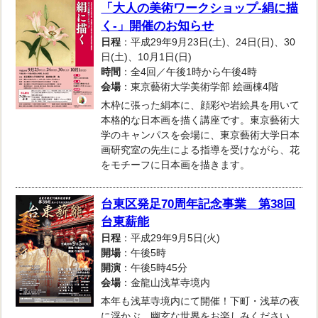
「大人の美術ワークショップ-絹に描
く-」開催のお知らせ
日程
：平成29年9月23日(土)、24日(日)、30
日(土)、10月1日(日)
時間
：全4回／午後1時から午後4時
会場
：東京藝術大学美術学部 絵画棟4階
木枠に張った絹本に、顔彩や岩絵具を用いて
本格的な日本画を描く講座です。東京藝術大
学のキャンパスを会場に、東京藝術大学日本
画研究室の先生による指導を受けながら、花
をモチーフに日本画を描きます。
台東区発足70周年記念事業 第38回
台東薪能
日程
：平成29年9月5日(火)
開場
：午後5時
開演
：午後5時45分
会場
：金龍山浅草寺境内
本年も浅草寺境内にて開催！下町・浅草の夜
に浮かぶ、幽玄な世界をお楽しみください。