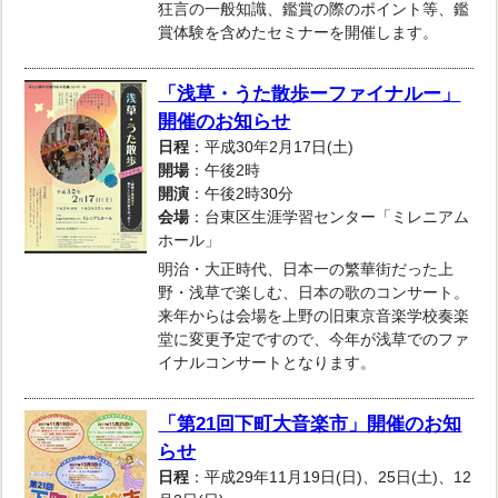
狂言の一般知識、鑑賞の際のポイント等、鑑
賞体験を含めたセミナーを開催します。
「浅草・うた散歩ーファイナルー」
開催のお知らせ
日程
：平成30年2月17日(土)
開場
：午後2時
開演
：午後2時30分
会場
：台東区生涯学習センター「ミレニアム
ホール」
明治・大正時代、日本一の繁華街だった上
野・浅草で楽しむ、日本の歌のコンサート。
来年からは会場を上野の旧東京音楽学校奏楽
堂に変更予定ですので、今年が浅草でのファ
イナルコンサートとなります。
「第21回下町大音楽市」開催のお知
らせ
日程
：平成29年11月19日(日)、25日(土)、12