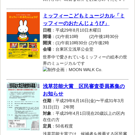
ミッフィーこどもミュージカル「ミ
ッフィーのおたんじょうび」
日程
：平成29年8月10日木曜日
開場
：(1)午前10時 (2)午後1時30分
開演
：(1)午前10時30分 (2)午後2時
会場
：台東区立浅草公会堂
世界中で愛されているミッフィーの絵本の世
界のミュージカルです
浅草芸能大賞 区民審査委員募集の
お知らせ
任期
：平成29年6月16日(金)〜平成31年3月
31日(日) 2年間
対象
：平成29年4月1日現在20歳以上の区内
在住の方
定員
：50名程度
浅草芸能大賞では、候補者を推薦する区民審