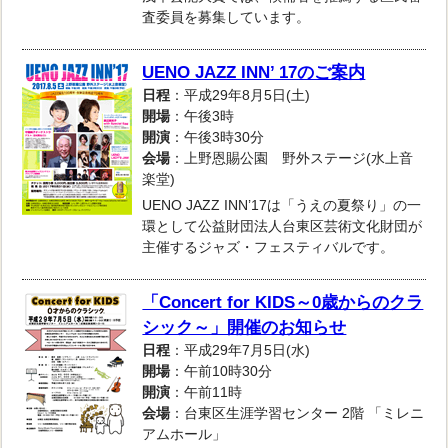
査委員を募集しています。
UENO JAZZ INN’ 17のご案内
日程
：平成29年8月5日(土)
開場
：午後3時
開演
：午後3時30分
会場
：上野恩賜公園 野外ステージ(水上音
楽堂)
UENO JAZZ INN’17は「うえの夏祭り」の一
環として公益財団法人台東区芸術文化財団が
主催するジャズ・フェスティバルです。
「Concert for KIDS～0歳からのクラ
シック～」開催のお知らせ
日程
：平成29年7月5日(水)
開場
：午前10時30分
開演
：午前11時
会場
：台東区生涯学習センター 2階 「ミレニ
アムホール」