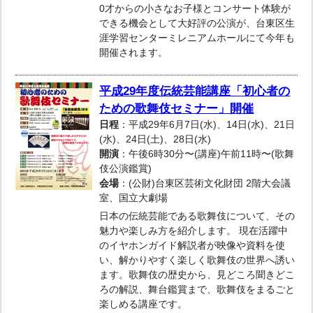
0才からの小さなお子様とコンサート体験が
できる機会として大好評の公演が、台東区生
涯学習センターミレニアムホールにて今年も
開催されます。
平成29年度伝統芸能講座「初心者の
ための歌舞伎セミナー」開催
日程
：平成29年6月7日(水)、14日(水)、21日
(水)、24日(土)、28日(水)
開演
：午後6時30分〜(講座)午前11時〜(歌舞
伎公演鑑賞)
会場
：(公財)台東区芸術文化財団 2階大会議
室、国立大劇場
日本の伝統芸能である歌舞伎について、その
魅力や楽しみ方を紹介します。 現在活躍中
のイヤホンガイド解説者が映像や資料を使
い、解かりやすく楽しく歌舞伎の世界へ誘い
ます。歌舞伎の歴史から、見どころ聞きどこ
ろの解説、舞台鑑賞まで、歌舞伎をまるごと
楽しめる講座です。