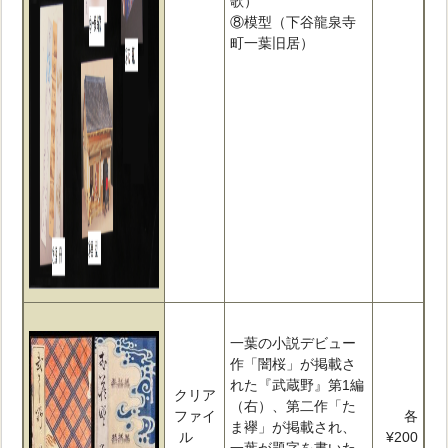
歌）
⑧模型（下谷龍泉寺
町一葉旧居）
一葉の小説デビュー
作「闇桜」が掲載さ
れた『武蔵野』第1編
クリア
（右）、第二作「た
ファイ
各
ま襷」が掲載され、
ル
¥200