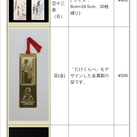
(*サイズ：
¥400
②十三
8cm×18.5cm、30枚
夜
綴り)
（右）
「たけくらべ」をデ
栞(金)
ザインした金属製の
¥500
栞です。