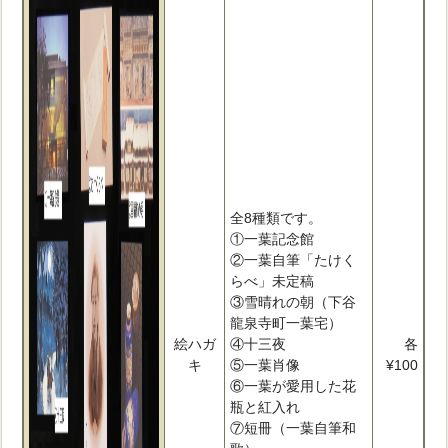
全8種類です。
①一葉記念館
②一葉自筆「たけく
らべ」未定稿
③雪晴れの朝（下谷
龍泉寺町一葉宅）
絵ハガ
④十三夜
各
キ
⑤一葉肖像
¥100
⑥一葉が愛用した花
瓶と紅入れ
⑦短冊（一葉自筆和