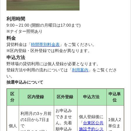
利用時間
9:00～21:00 (開館の月曜日は17:00まで)
※ナイター照明あり
料金
貸切料金は「
時間帯別料金表
」をご覧ください。
※区内登録・区外登録では料金が異なります。
申込方法
野球場の貸切利用には個人登録が必要となります。
登録方法や利用の流れについては「
利用案内
」をご覧くださ
い。
抽選申込みについて
区
申込単
区内登録
区外登録
申込方法
分
位
お申込み
利用月の3ヶ月前
できませ
個人登録後に
の1日から7日ま
1個人2
ん。先着
「
台東区公共
個人
で
単位ま
順申込み
施設予約シス