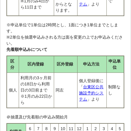
※1月のみ4日か
で
からとな
テム
」より
ら11日まで
ります。
※申込単位で1単位は2時間とし、1面につき1単位までとしま
す。
※2単位を抽選申込みされる方は面を変更の上でお申込みくださ
い。
先着順申込みについて
区
申込単
区内登録
区外登録
申込方法
分
位
利用月の3ヶ月前
個人登録後に
の18日から利用
「
台東区公共
制限な
個人
日の3日前まで
同左
施設予約シス
し
※1月のみ22日か
テム
」より
ら
＠抽選及び先着順の申込み開始月
6
7
8
9
10
11
12
1
2
3
4
5