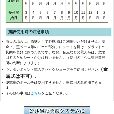
利用月
月
月
月
月
月
月
月
月
月
月
月
月
受付開
3
4
5
6
7
8
9
10
11
12
1
2
始月
月
月
月
月
月
月
月
月
月
月
月
月
施設使用時の注意事項
雨天の場合は、原則として野球場はご利用いただけません。安
全上、塁ベース等の「土の部分」にシートを掛け、グランドの
状態を良好に保つためです。なお、台風などの荒天時は、危険
回避のためシートかけは行いません。（使用の可否は管理事務
所の判断によります）。
（金
ウレタンポイント式のスパイクシューズをご使用ください
属式は不可）
。
硬式用のボール等は使用できません。軟式用のみ使用できま
す。
その他の事項は
こちら
をご覧ください。