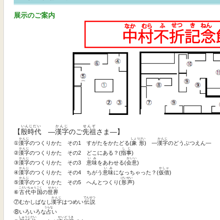
展示のご案内
いんじだい
かんじ
せんぞ
【
殷時代
―
漢字
のご
先祖
さま―】
かんじ
しょうけい
かんじ
①
漢字
のつくりかた その1 すがたをかたどる(
象形
) ―
漢字
のどうぶつえん―
かんじ
しじ
②
漢字
のつくりかた その2 どこにある？(
指事
)
かんじ
いみ
かいい
③
漢字
のつくりかた その3
意味
をあわせる(
会意
)
かんじ
いみ
かしゃ
④
漢字
のつくりかた その4 ちがう
意味
になっちゃった？(
仮借
)
かんじ
けいせい
⑤
漢字
のつくりかた その5 へんとつくり(
形声
)
こだいちゅうごく
せかい
⑥
古代中国
の
世界
かんじ
でんせつ
⑦むかしばなし
漢字
はつめい
伝説
うらな
⑧いろいろな
占
い
しゅうじだい
せいどうき