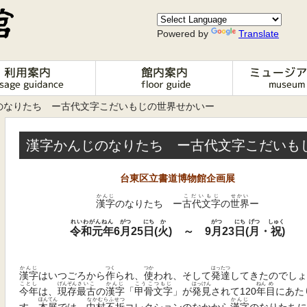
Powered by
Translate
じのなりたち ー古代文字こだいもじの世界せかいー
漢字かんじのなりたち ー古代文字こだいも
台東区立書道博物館企画展
かんじ
こだいもじ
せかい
漢字
のなりたち ー
古代文字
の
世界
ー
れいわがんねん
がつ
にち
か
がつ
にち
げつ
しゅく
令和元年
6
月
25
日
(
火
) ～ 9
月
23
日
(
月
・
祝
)
かんじ
つく
つか
はったつ
漢字
はいつごろから
作
られ、
使
われ、そして
発達
してきたのでしょ
ことし
げんぞん
さいこ
かんじ
こうこつもじ
はっけん
ねん
め
今年
は、
現存
最古
の
漢字
「
甲骨文字
」が
発見
されて120
年
目
にあた
ほんてん
なかむらふせつ
かんじ