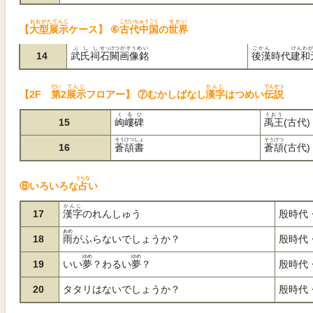
おおがたてんじ
こだいちゅうごく
せかい
【
大型展示
ケース】
⑥
古代中国
の
世界
ぶしし
せっけつ
がぞうめい
ごかん
けんわが
14
武氏祠
石闕
画像銘
後漢
時代
建和
だい
てんじ
かんじ
でんせつ
【2F
第
2
展示
フロアー】
⑦むかしばなし
漢字
はつめい
伝説
くるひ
うおう
15
岣嶁碑
禹王
(古代)
そうけつしょ
そうけつ
16
蒼頡書
蒼頡
(古代)
うらな
⑧いろいろな
占
い
かんじ
17
漢字
のれんしゅう
殷時代・
あめ
18
雨
がふらないでしょうか？
殷時代
ゆめ
ゆめ
19
いい
夢
？わるい
夢
？
殷時代
20
タタリはないでしょうか？
殷時代