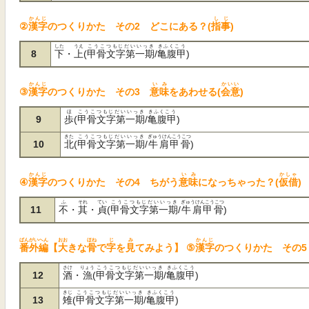
かんじ
しじ
②
漢字
のつくりかた その2 どこにある？(
指事
)
した
うえ
こうこつもじだいいっき
きふくこう
8
下
・
上
(
甲骨文字第一期
/
亀腹甲
)
かんじ
いみ
かいい
③
漢字
のつくりかた その3
意味
をあわせる(
会意
)
ほ
こうこつもじだいいっき
きふくこう
9
歩
(
甲骨文字第一期
/
亀腹甲
)
きた
こうこつもじだいいっき
ぎゅうけんこうこつ
10
北
(
甲骨文字第一期
/
牛肩甲骨
)
かんじ
いみ
かしゃ
④
漢字
のつくりかた その4 ちがう
意味
になっちゃった？(
仮借
ふ
それ
てい
こうこつもじだいいっき
ぎゅうけんこうこつ
11
不
・
其
・
貞
(
甲骨文字第一期
/
牛肩甲骨
)
ばんがいへん
おお
ほね
じ
み
かんじ
番外編
【
大
きな
骨
で
字
を
見
てみよう】
⑤
漢字
のつくりかた その5
さけ
りょう
こうこつもじだいいっき
きふくこう
12
酒
・
漁
(
甲骨文字第一期
/
亀腹甲
)
きじ
こうこつもじだいいっき
きふくこう
13
雉
(
甲骨文字第一期
/
亀腹甲
)