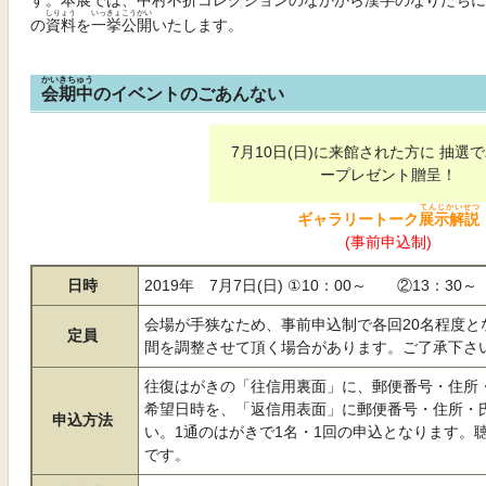
す。
本展
では、
中村不折
コレクションのなかから
漢字
のなりたちに
しりょう
いっきょこうかい
の
資料
を
一挙公開
いたします。
かいきちゅう
会期中
のイベントのごあんない
7月10日(日)に来館された方に 抽選でバースデ
ープレゼント贈呈！
てんじかいせつ
ギャラリートーク
展示解説
(事前申込制)
日時
2019年 7月7日(日) ①10：00～ ②13：30～
会場が手狭なため、事前申込制で各回20名程度となります。 応募人
定員
間を調整させて頂く場合があります。ご了承下さ
往復はがきの「往信用裏面」に、郵便番号・住所・
希望日時を、「返信用表面」に郵便番号・住所・
申込方法
い。1通のはがきで1名・1回の申込となります。
です。