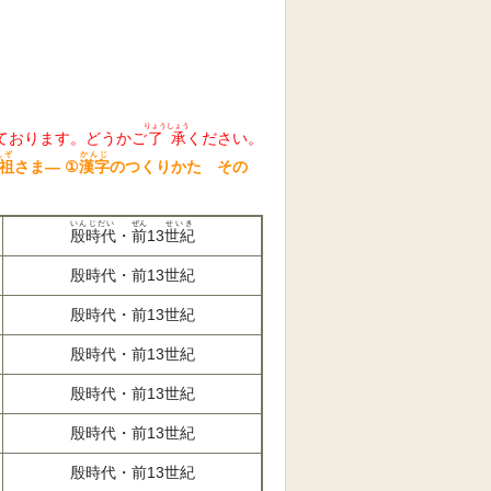
りょうしょう
ております。どうかご
了承
ください。
んぞ
かんじ
祖
さま―
①
漢字
のつくりかた その
いんじだい
ぜん
せいき
殷時代
・
前
13
世紀
殷時代・前13世紀
殷時代・前13世紀
殷時代・前13世紀
殷時代・前13世紀
殷時代・前13世紀
殷時代・前13世紀