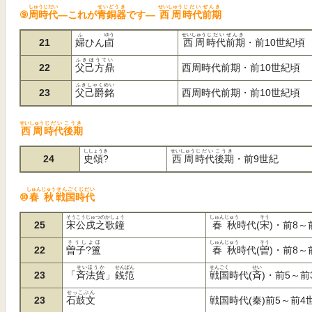
しゅうじだい
せいどうき
せいしゅう
じだい
ぜんき
⑨
周時代
―これが
青銅器
です―
西周
時代
前期
ふ
ゆう
せいしゅう
じだい
ぜんき
21
婦
ひん
卣
西周
時代
前期
・前10世紀頃
ふきほうてい
22
父己方鼎
西周時代前期・前10世紀頃
ふきしゃくめい
23
父己爵銘
西周時代前期・前10世紀頃
せいしゅう
じだい
こうき
西周
時代
後期
ししょうき
せいしゅう
じだい
こうき
24
史頌?
西周
時代
後期
・前9世紀
しゅんじゅう
せんごくじだい
⑩
春秋
戦国時代
そうこうじゅつのかしょう
しゅんじゅう
そう
25
宋公戌之歌鐘
春秋
時代(
宋
)
・前8～
そうしよほ
しゅんじゅう
そう
22
曽子?簠
春秋
時代(
曽
)
・前8～
せいほうか
せんぱん
せんごく
せい
23
「
斉法貨
」
銭笵
戦国
時代(
斉
)
・前5～前
せっこぶん
23
石鼓文
戦国時代(秦)前5～前4