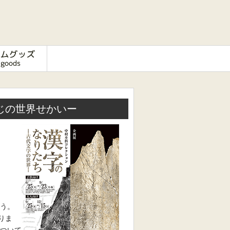
じの世界せかいー
う。
りま