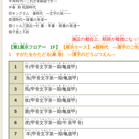
⑨
周時代
―これが
青銅器
です―
しゅんじゅう
せんごくじだい
⑩
春秋
戦国時代
しんじだい
もじ
とういつ
⑪キングダム
秦時代
―
文字
の
統一
―
かんじだい
れいしょ
はったつ
⑫
漢時代
ー
隷書
の
発達
ー
さんごくし
ぎょうしょ
そうしょ
かいしょ
はったつ
⑬リトル
三国志
ー
行書
・
草書
・
楷書
の
発達
ー
しき
ふせつ
⑭
子規
と
不折
しせつ
つごうじょう
じゅんろ
ふくざつ
施設
の
都合上
、
順路
が
複雑
になっ
だい
てんじ
てんじ
いんじだい
かんじ
せ
【
第
1
展示
フロアー 1F】
【
展示
ケース】
●
殷時代
―
漢字
のご
先
しょうけい
かんじ
1 すがたをかたどる(
象形
) ―
漢字
のどうぶつえん―
うし
こうこつもじだいいっき
きふくこう
1
牛
(
甲骨文字第一期
/
亀腹甲
)
さかな
こうこつもじだいいっき
きふくこう
2
魚
(
甲骨文字第一期
/
亀腹甲
)
うま
こうこつもじだいいっき
きふくこう
3
馬
(
甲骨文字第一期
/
亀腹甲
)
とり
こうこつもじだいいっき
きふくこう
4
隹
(
甲骨文字第一期
/
亀腹甲
)
しか
こうこつもじだいいっき
きふくこう
5
鹿
(
甲骨文字第一期
/
亀腹甲
)
とら
こうこつもじだいいっき
ぎゅうけんこうこつ
6
虎
(
甲骨文字第一期
/
牛肩甲骨
)
ひつじ
こうこつもじだいいっき
きふくこう
7
羊
(
甲骨文字第一期
/
亀腹甲
)