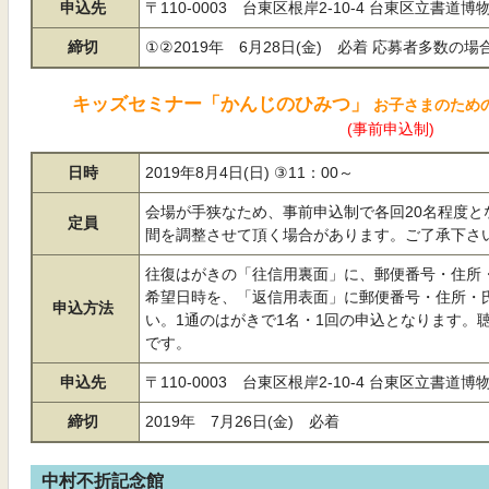
申込先
〒110-0003 台東区根岸2
締切
①②2019年 6月28日(金)
キッズセミナー「かんじのひみつ」
お子さまのため
(事前申込制)
日時
2019年8月4日(日) ③11：00～
会場が手狭なため、事前申込制で各回20名程度となります。 応募人
定員
間を調整させて頂く場合があります。ご了承下さ
往復はがきの「往信用裏面」に、郵便番号・住所・
希望日時を、「返信用表面」に郵便番号・住所・
申込方法
い。1通のはがきで1名・1回の申込となります。
です。
申込先
〒110-0003 台東区根岸2-
締切
2019年 7月26日(金) 必着
中村不折記念館